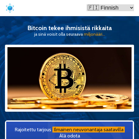
Bitcoin tekee ihmisistä rikkaita
ja sinä voisit olla seuraava
miljonääri...
Rajoitettu tarjous
Ilmainen neuvonantaja saatavilla
Älä odota