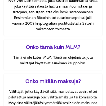
1998 Wei Dain toimesta, joka käsitteli uudenlaista rahaa,
joka käyttää salausta hallitsemaan luomistaan ja
siirtojaan, sen sijaan että olisi keskusviranomainen.
Ensimmäinen Bitcoinin toteutuskonsepti tuli julki
vuonna 2009 kryptografian postituslistalla Satoshi
Nakamoton toimesta.
Onko tämä kuin MLM?
Tämä ei ole kuten MLM. Tämä on ohjelmisto, jota
välittäjät käyttävät asiakkaan kauppoihin.
Onko mitään maksuja?
Välittäjät, jotka käyttävät sitä, mainostavat usein, ettei
piilotettuja maksuja ole: välittäjämaksuja tai komissioita.
Kysy aina välittäjältäsi ymmärtääksesi heidän maksunsa.