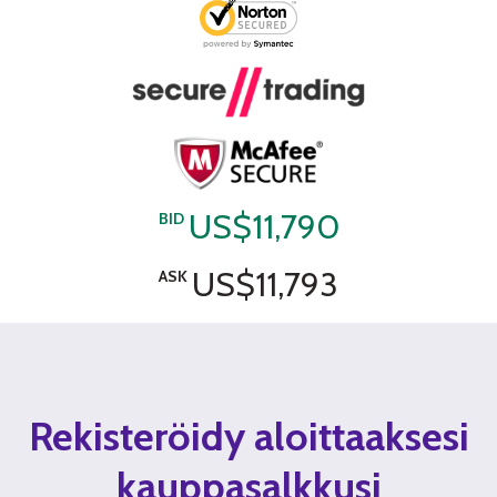
US$11,790
BID
US$11,793
ASK
Rekisteröidy aloittaaksesi
kauppasalkkusi