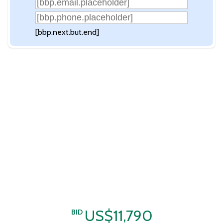
[bbp.next.but.end]
US$11,790
BID