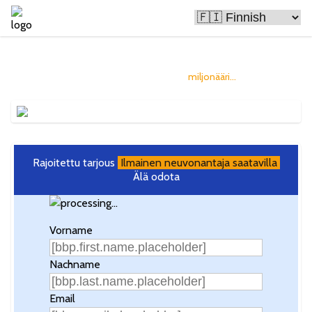
Bitcoin tekee ihmisistä rikkaita
ja sinä voisit olla seuraava
miljonääri...
Rajoitettu tarjous
Ilmainen neuvonantaja saatavilla
Älä odota
Vorname
Nachname
Email