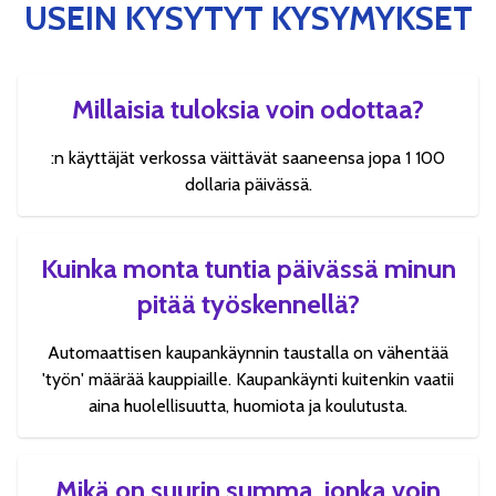
USEIN KYSYTYT KYSYMYKSET
Millaisia tuloksia voin odottaa?
:n käyttäjät verkossa väittävät saaneensa jopa 1 100
dollaria päivässä.
Kuinka monta tuntia päivässä minun
pitää työskennellä?
Automaattisen kaupankäynnin taustalla on vähentää
'työn' määrää kauppiaille. Kaupankäynti kuitenkin vaatii
aina huolellisuutta, huomiota ja koulutusta.
Mikä on suurin summa, jonka voin