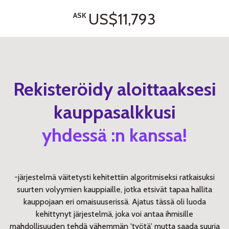
US$11,793
ASK
Rekisteröidy aloittaaksesi
kauppasalkkusi
yhdessä :n kanssa!
-järjestelmä väitetysti kehitettiin algoritmiseksi ratkaisuksi
suurten volyymien kauppiaille, jotka etsivät tapaa hallita
kauppojaan eri omaisuuserissä. Ajatus tässä oli luoda
kehittynyt järjestelmä, joka voi antaa ihmisille
mahdollisuuden tehdä vähemmän 'työtä' mutta saada suuria