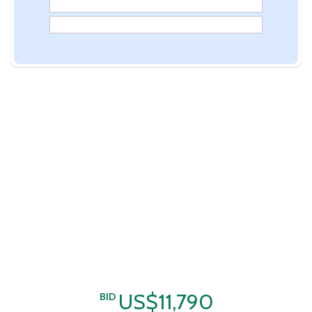
US$11,790
BID