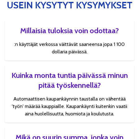
USEIN KYSYTYT KYSYMYKSET
Millaisia tuloksia voin odottaa?
:n käyttäjät verkossa väittävät saaneensa jopa 1 100
dollaria päivässä.
Kuinka monta tuntia päivässä minun
pitää työskennellä?
Automaattisen kaupankäynnin taustalla on vähentää
'työn' määrää kauppiaille. Kaupankäynti kuitenkin vaatii
aina huolellisuutta, huomiota ja koulutusta.
Mikä on suurin summa, jonka voin