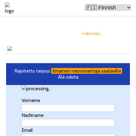
Bitcoin tekee ihmisistä rikkaita
ja sinä voisit olla seuraava
miljonääri...
Rajoitettu tarjous
Ilmainen neuvonantaja saatavilla
Älä odota
Vorname
Nachname
Email