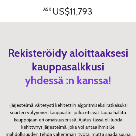
US$11,793
ASK
Rekisteröidy aloittaaksesi
kauppasalkkusi
yhdessä :n kanssa!
-järjestelmä väitetysti kehitettiin algoritmiseksi ratkaisuksi
suurten volyymien kauppiaille, jotka etsivät tapaa hallita
kauppojaan eri omaisuuserissä. Ajatus tässä oli luoda
kehittynyt järjestelmä, joka voi antaa ihmisille
mahdollisuuden tehdä vähemmän 'työtä' mutta saada suuria