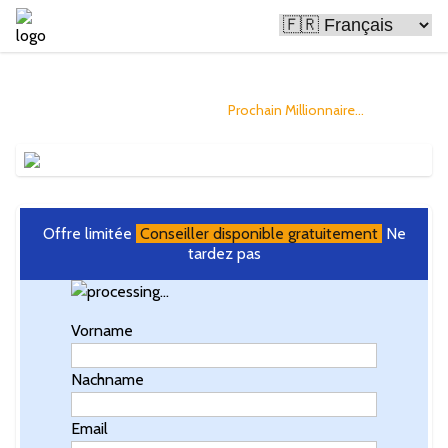
Le Bitcoin rend les gens riches
et vous pourriez être le
Prochain Millionnaire...
Offre limitée
Conseiller disponible gratuitement
Ne
tardez pas
Vorname
Nachname
Email