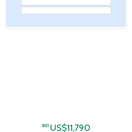
US$11,790
BID