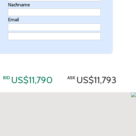
Nachname
Email
US$11,790
US$11,793
BID
ASK