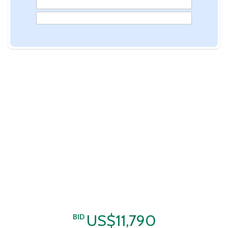
US$11,790
BID