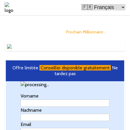
Le Bitcoin rend les gens riches
et vous pourriez être le
Prochain Millionnaire...
Offre limitée
Conseiller disponible gratuitement
Ne
tardez pas
Vorname
Nachname
Email