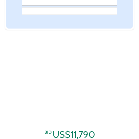
US$11,790
BID