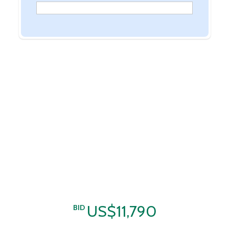
US$11,790
BID