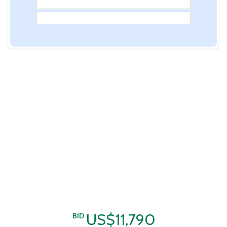
US$11,790
BID