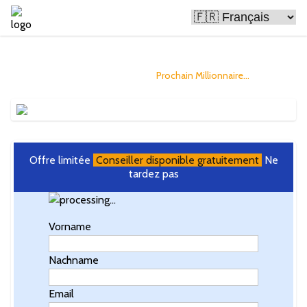
Le Bitcoin rend les gens riches
et vous pourriez être le
Prochain Millionnaire...
Offre limitée
Conseiller disponible gratuitement
Ne
tardez pas
Vorname
Nachname
Email