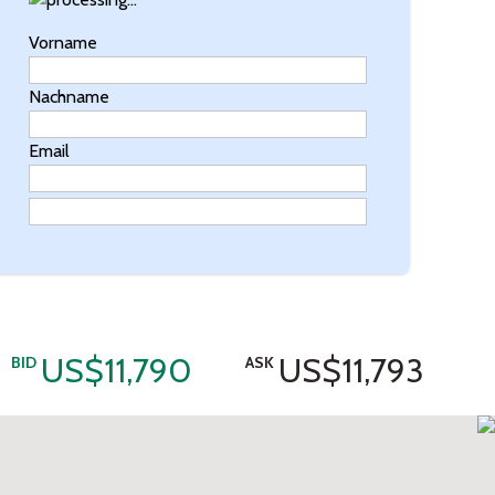
Vorname
Nachname
Email
US$11,790
US$11,793
BID
ASK