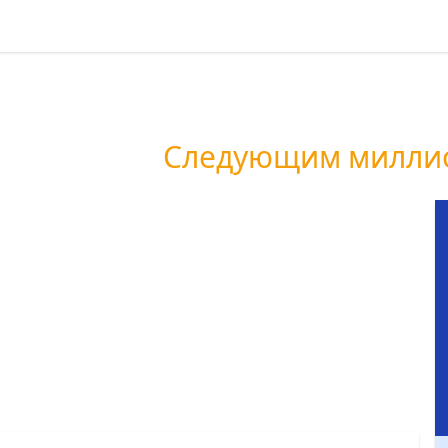
ин обогащает
жешь стать
Следующим миллио