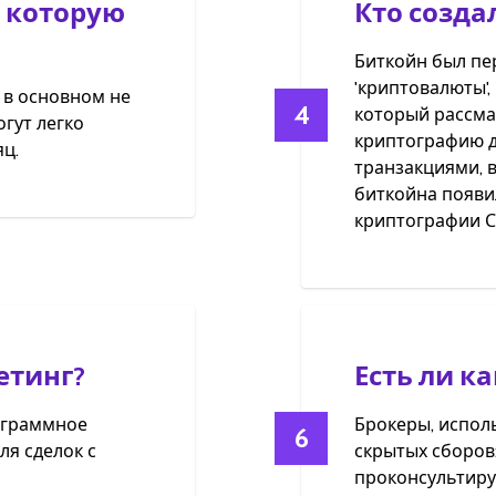
 которую
Кто созда
Биткойн был пе
'криптовалюты',
 в основном не
4
который рассма
гут легко
криптографию д
ц.
транзакциями, 
биткойна появил
криптографии С
етинг?
Есть ли к
рограммное
Брокеры, испол
6
ля сделок с
скрытых сборов:
проконсультиру