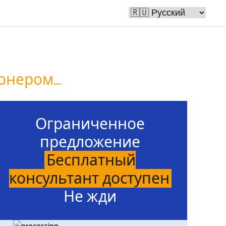
 людей
нером...
Ограниченное
предложение
Бесплатный
консультант доступен
Не жди