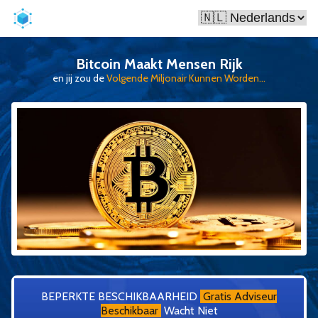
Bitcoin Maakt Mensen Rijk
en jij zou de
Volgende Miljonair Kunnen Worden...
BEPERKTE BESCHIKBAARHEID
Gratis Adviseur
Beschikbaar
Wacht Niet