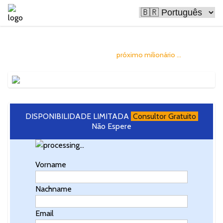
Bitcoin está deixando as pessoas ricas
E você pode se tornar o
próximo milionário ...
DISPONIBILIDADE LIMITADA
Consultor Gratuito
Não Espere
Vorname
Nachname
Email