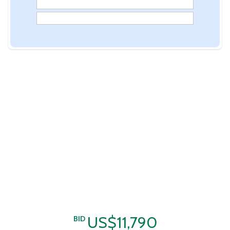
US$11,790
BID