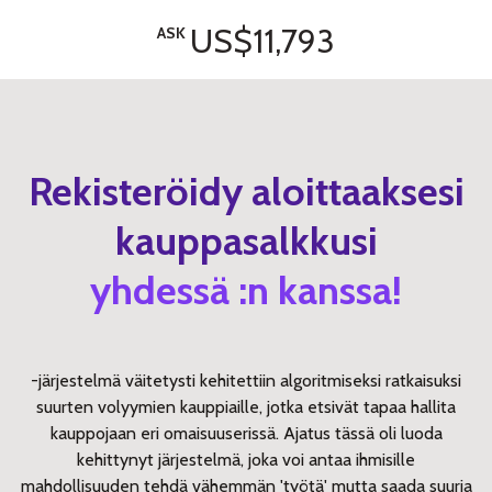
US$11,793
ASK
Rekisteröidy aloittaaksesi
kauppasalkkusi
yhdessä :n kanssa!
-järjestelmä väitetysti kehitettiin algoritmiseksi ratkaisuksi
suurten volyymien kauppiaille, jotka etsivät tapaa hallita
kauppojaan eri omaisuuserissä. Ajatus tässä oli luoda
kehittynyt järjestelmä, joka voi antaa ihmisille
mahdollisuuden tehdä vähemmän 'työtä' mutta saada suuria