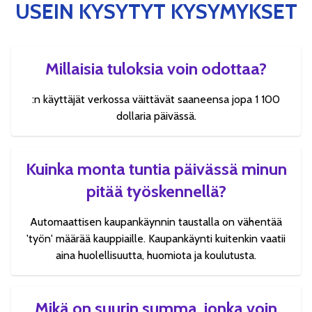
USEIN KYSYTYT KYSYMYKSET
Millaisia tuloksia voin odottaa?
:n käyttäjät verkossa väittävät saaneensa jopa 1 100
dollaria päivässä.
Kuinka monta tuntia päivässä minun
pitää työskennellä?
Automaattisen kaupankäynnin taustalla on vähentää
'työn' määrää kauppiaille. Kaupankäynti kuitenkin vaatii
aina huolellisuutta, huomiota ja koulutusta.
Mikä on suurin summa, jonka voin