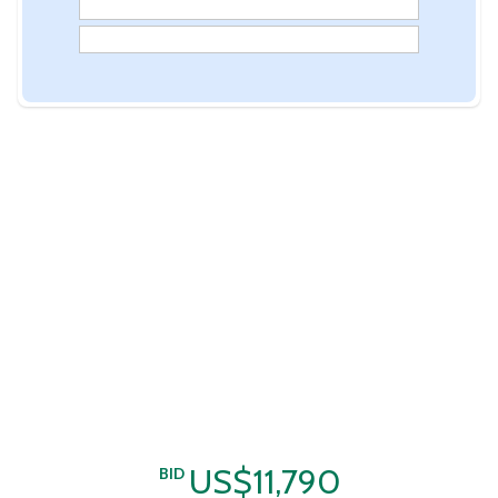
US$11,790
BID