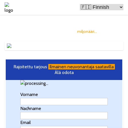
Bitcoin tekee ihmisistä rikkaita
ja sinä voisit olla seuraava
miljonääri...
Rajoitettu tarjous
Ilmainen neuvonantaja saatavilla
Älä odota
Vorname
Nachname
Email