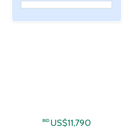
US$11,790
BID