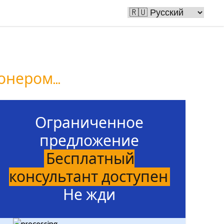
 людей
нером...
Ограниченное
предложение
Бесплатный
консультант доступен
Не жди