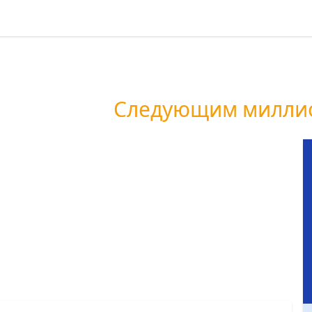
ин обогащает
жешь стать
Следующим миллио