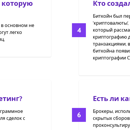
 которую
Кто созда
Биткойн был пе
'криптовалюты',
 в основном не
4
который рассма
гут легко
криптографию д
ц.
транзакциями, 
биткойна появил
криптографии С
етинг?
Есть ли к
рограммное
Брокеры, испол
6
ля сделок с
скрытых сборов:
проконсультиру