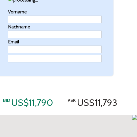
Vorname
Nachname
Email
US$11,790
US$11,793
BID
ASK