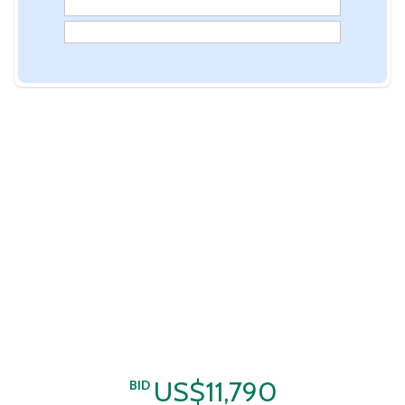
US$11,790
BID