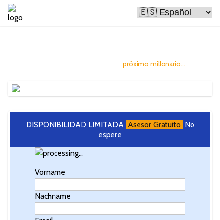
El Bitcoin está haciendo a muchas personas
ricas
Y tú puedes convertirte en el
próximo millonario...
DISPONIBILIDAD LIMITADA
Asesor Gratuito
No
espere
Vorname
Nachname