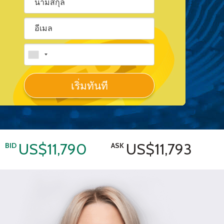
เริ่มทันที
US$11,790
US$11,793
BID
ASK