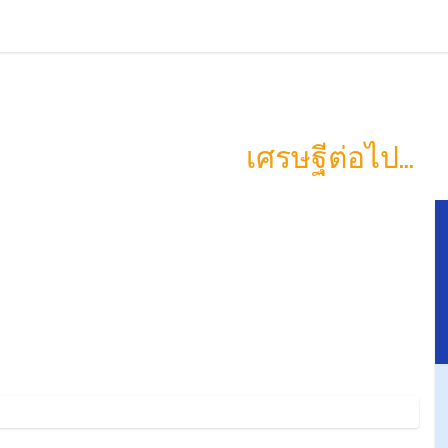
ิตคอยน์ทำให้คนร
และคุณอาจเป็น
เศรษฐีต่อไป...