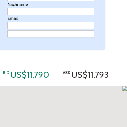
Nachname
Email
US$11,790
US$11,793
BID
ASK