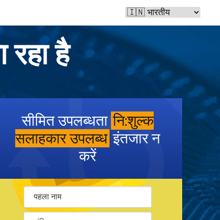
 रहा है
सीमित उपलब्धता
नि:शुल्क
सलाहकार उपलब्ध
इंतजार न
करें