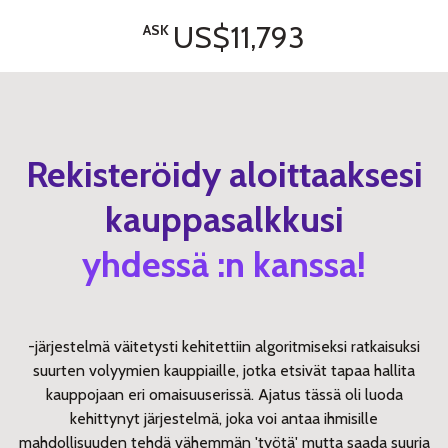
US$11,793
ASK
Rekisteröidy aloittaaksesi
kauppasalkkusi
yhdessä :n kanssa!
-järjestelmä väitetysti kehitettiin algoritmiseksi ratkaisuksi
suurten volyymien kauppiaille, jotka etsivät tapaa hallita
kauppojaan eri omaisuuserissä. Ajatus tässä oli luoda
kehittynyt järjestelmä, joka voi antaa ihmisille
mahdollisuuden tehdä vähemmän 'työtä' mutta saada suuria