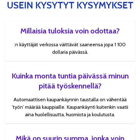
USEIN KYSYTYT KYSYMYKSET
Millaisia tuloksia voin odottaa?
:n käyttäjät verkossa väittävät saaneensa jopa 1 100
dollaria päivässä.
Kuinka monta tuntia päivässä minun
pitää työskennellä?
Automaattisen kaupankäynnin taustalla on vähentää
'työn' määrää kauppiaille. Kaupankäynti kuitenkin vaatii
aina huolellisuutta, huomiota ja koulutusta.
Mikä on suurin summa, jonka voin