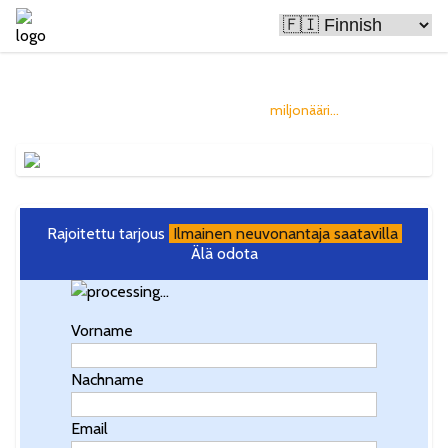
Bitcoin tekee ihmisistä rikkaita
ja sinä voisit olla seuraava
miljonääri...
Rajoitettu tarjous
Ilmainen neuvonantaja saatavilla
Älä odota
Vorname
Nachname
Email