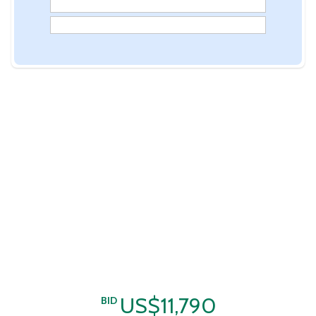
US$11,790
BID