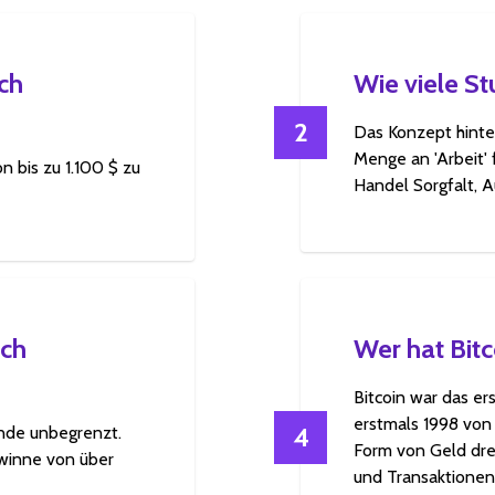
ch
Wie viele S
2
Das Konzept hinte
Menge an 'Arbeit' 
n bis zu 1.100 $ zu
Handel Sorgfalt, 
ich
Wer hat Bitco
Bitcoin war das e
erstmals 1998 von
4
unde unbegrenzt.
Form von Geld dreh
ewinne von über
und Transaktionen