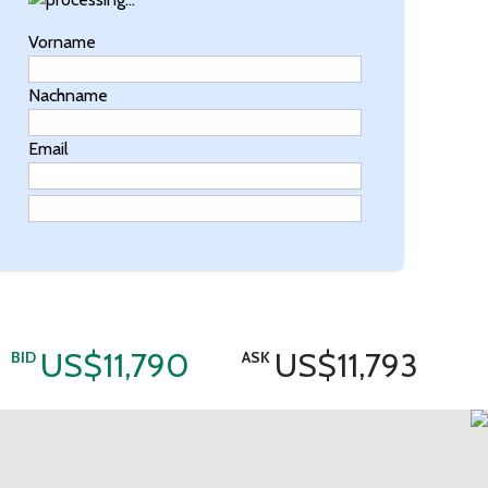
Vorname
Nachname
Email
US$11,790
US$11,793
BID
ASK