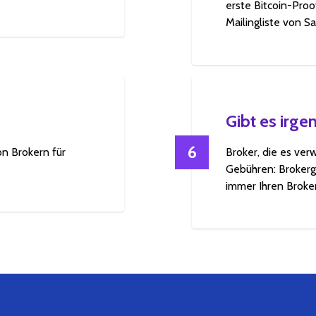
erste Bitcoin-Pro
Mailingliste von S
Gibt es irg
6
on Brokern für
Broker, die es ver
Gebühren: Brokerg
immer Ihren Broke