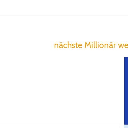
in macht Menschen
u könntest der
nächste Millionär we