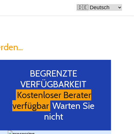
 reich
rden...
BEGRENZTE
VERFÜGBARKEIT
Kostenloser Berater
verfügbar
Warten Sie
nicht