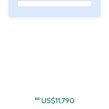
US$11,790
BID