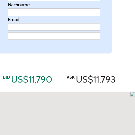
Nachname
Email
US$11,790
US$11,793
BID
ASK