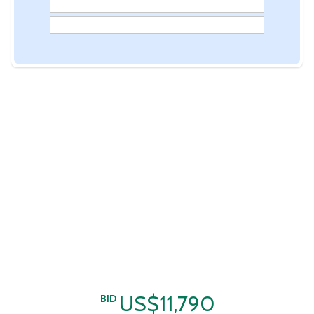
US$11,790
BID