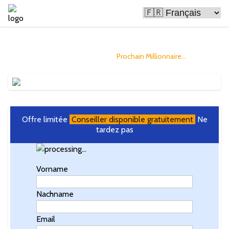
Le Bitcoin rend les gens riches
et vous pourriez être le
Prochain Millionnaire...
Offre limitée
Conseiller disponible gratuitement
Ne
tardez pas
Vorname
Nachname
Email