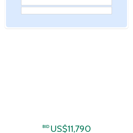
US$11,790
BID