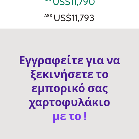
US$11,790
US$11,793
ASK
Εγγραφείτε για να
ξεκινήσετε το
εμπορικό σας
χαρτοφυλάκιο
με το !