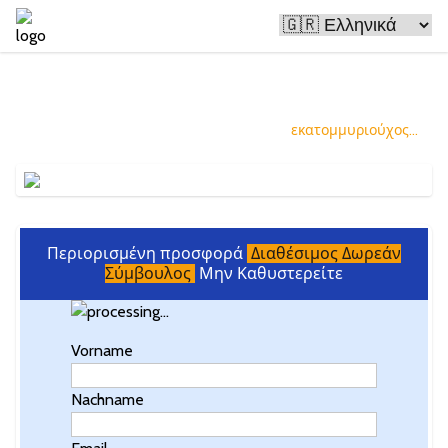
Το Bitcoin κάνει τους ανθρώπους
πλούσιους
και εσείς μπορείτε να είστε ο επόμενος
εκατομμυριούχος...
Περιορισμένη προσφορά
Διαθέσιμος Δωρεάν
Σύμβουλος
Μην Καθυστερείτε
Vorname
Nachname