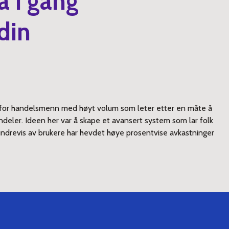
å i gang
din
ng for handelsmenn med høyt volum som leter etter en måte å
ndeler. Ideen her var å skape et avansert system som lar folk
undrevis av brukere har hevdet høye prosentvise avkastninger