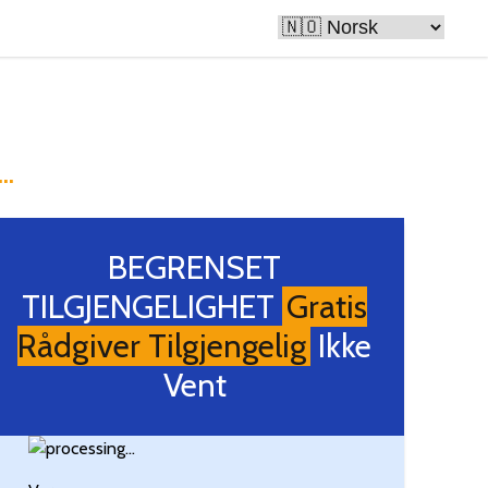
ike
..
BEGRENSET
TILGJENGELIGHET
Gratis
Rådgiver Tilgjengelig
Ikke
Vent