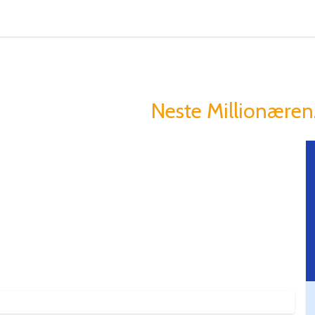
tcoin Gjør Folk R
og du kan Bli den
Neste Millionæren.