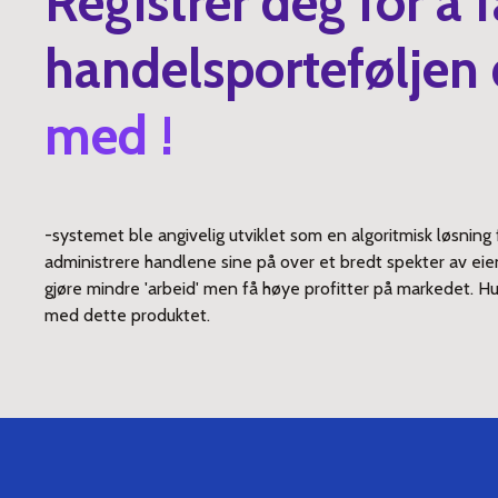
Registrer deg for å f
handelsporteføljen 
med !
-systemet ble angivelig utviklet som en algoritmisk løsni
administrere handlene sine på over et bredt spekter av eie
gjøre mindre 'arbeid' men få høye profitter på markedet. H
med dette produktet.