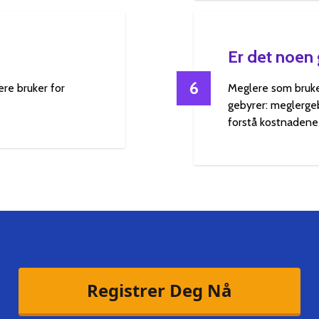
Er det noen
6
re bruker for
Meglere som bruker
gebyrer: meglergeby
forstå kostnadene
Registrer Deg Nå