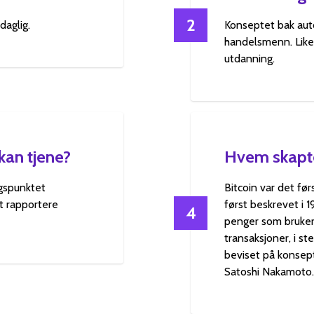
2
daglig.
Konseptet bak aut
handelsmenn. Like
utdanning.
kan tjene?
Hvem skapte
ngspunktet
Bitcoin var det fø
t rapportere
først beskrevet i 
4
penger som bruker 
transaksjoner, i st
beviset på konsept
Satoshi Nakamoto.