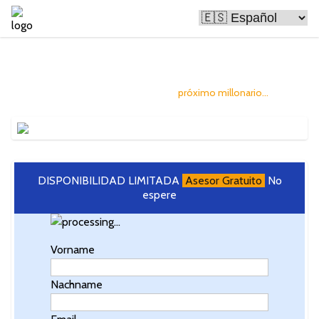
El Bitcoin está haciendo a muchas personas
ricas
Y tú puedes convertirte en el
próximo millonario...
DISPONIBILIDAD LIMITADA
Asesor Gratuito
No
espere
Vorname
Nachname