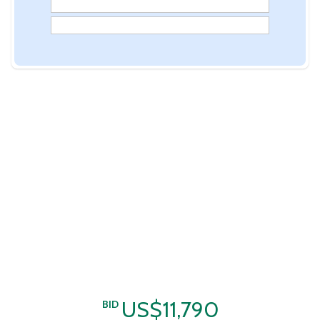
US$11,790
BID