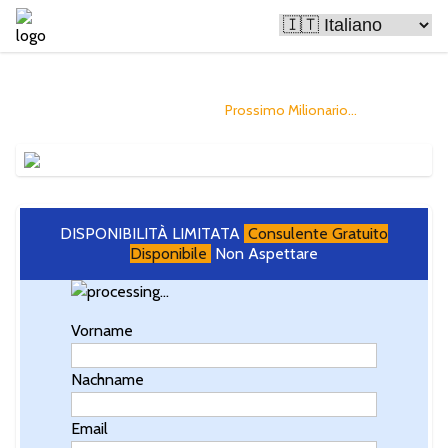
Bitcoin Sta Rendendo Ricche le Persone
e potresti diventare il
Prossimo Milionario...
DISPONIBILITÀ LIMITATA
Consulente Gratuito
Disponibile
Non Aspettare
Vorname
Nachname
Email