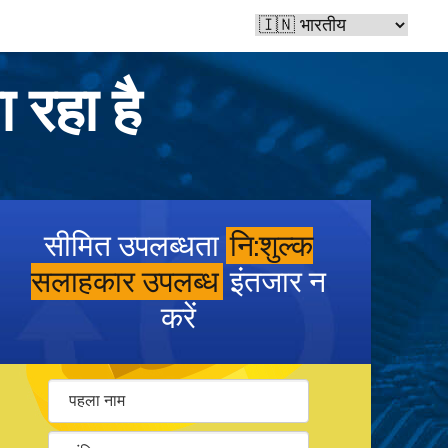
 रहा है
सीमित उपलब्धता
नि:शुल्क
सलाहकार उपलब्ध
इंतजार न
करें