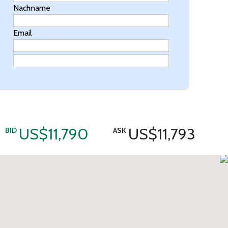
Nachname
Email
US$11,790
US$11,793
BID
ASK