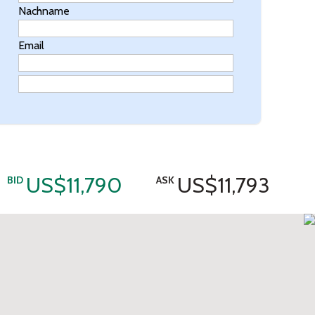
Nachname
Email
US$11,790
US$11,793
BID
ASK