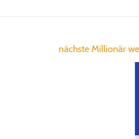
in macht Menschen
u könntest der
nächste Millionär we