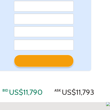
US$11,790
US$11,793
BID
ASK