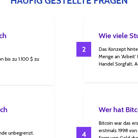
HÄUFIG GESTELLTE FRAGEN
ch
Wie viele S
2
Das Konzept hinte
Menge an 'Arbeit' 
n bis zu 1.100 $ zu
Handel Sorgfalt, 
ich
Wer hat Bitco
Bitcoin war das e
erstmals 1998 von
4
unde unbegrenzt.
Form von Geld dreh