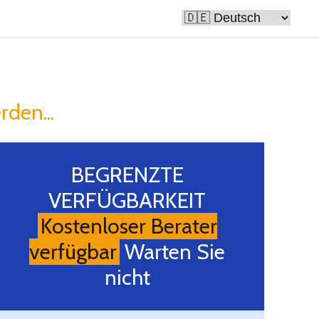
 reich
rden...
BEGRENZTE
VERFÜGBARKEIT
Kostenloser Berater
verfügbar
Warten Sie
nicht